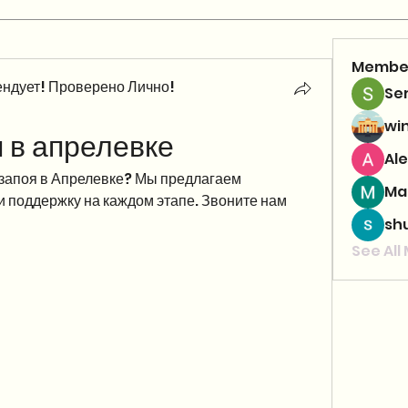
Membe
ндует! Проверено Лично!
Se
wi
 в апрелевке
Ale
запоя в Апрелевке? Мы предлагаем 
Ma
поддержку на каждом этапе. Звоните нам 
sh
See All