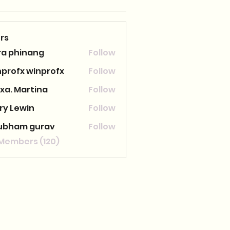
rs
ra phinang
Follow
nprofx winprofx
Follow
xa. Martina
Follow
ry Lewin
Follow
ubham gurav
Follow
 Members (120)