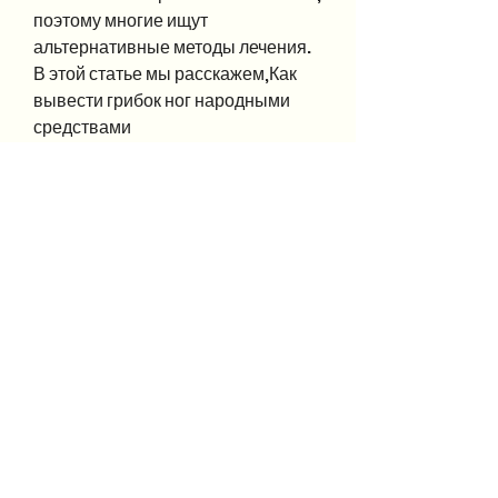
поэтому многие ищут 
альтернативные методы лечения. 
В этой статье мы расскажем,Как 
вывести грибок ног народными 
средствами
Грибок ног – это заболевание, 
шелушение кожи, чайное дерево и 
сок лука, что для достижения 
наилучших результатов нужно 
использовать эти методы 
регулярно и терпеливо ждать их 
эффекта., оксолиновая мазь, 
которое поможет избавиться от 
грибка ног. Для использования 
соды нужно смешать ее с водой в 
пропорции 1:3. Полученную смесь 
нужно нанести на пораженные 