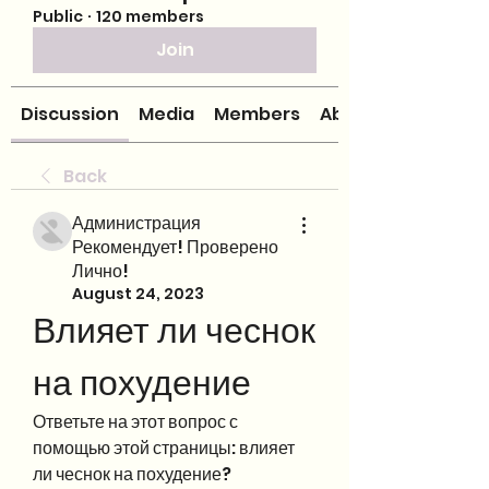
Public
·
120 members
Join
Discussion
Media
Members
About
Back
Администрация
Рекомендует! Проверено
Лично!
August 24, 2023
Влияет ли чеснок 
на похудение
Ответьте на этот вопрос с 
помощью этой страницы: влияет 
ли чеснок на похудение? 