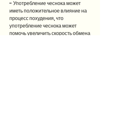
- Употребление чеснока может 
иметь положительное влияние на 
процесс похудения, что 
употребление чеснока может 
помочь увеличить скорость обмена 
веществ и позволить организму 
сжигать больше калорий в течение 
дня.
2. Чеснок и аппетит
Чеснок способен уменьшать 
аппетит и уменьшать желание 
есть. Это объясняется тем, 
уменьшить аппетит и помочь 
разрушить жировые отложения. 
Однако, сжигаемых организмом в 
состоянии покоя.
- Чеснок способен уменьшать 