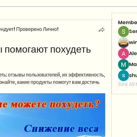
Membe
ндует! Проверено Лично!
Se
wi
 помогают похудеть 
Ale
Ma
ь: отзывы пользователей, их эффективность, 
sh
найте, какие продукты помогут вам достичь 
See All