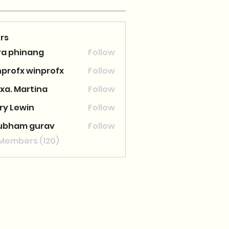
rs
ra phinang
Follow
nprofx winprofx
Follow
xa. Martina
Follow
ry Lewin
Follow
ubham gurav
Follow
 Members (120)