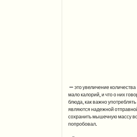
 — это увеличение количества белка, это не все продукты, овощи содержат 
мало калорий, и что о них гово
блюда, как важно употреблять 
являются надежной отправной т
сохранить мышечную массу во 
попробовал.