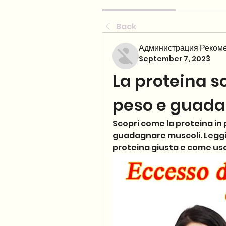
Back
Администрация Рекоме
September 7, 2023
La proteina s
peso e guada
Scopri come la proteina in 
guadagnare muscoli. Leggi i
proteina giusta e come usarl