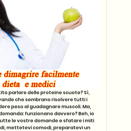
ito parlare delle proteine scuote? Sì, 
vande che sembrano risolvere tutti i 
rdere peso al guadagnare muscoli. Ma, 
 domanda: funzionano davvero? Beh, io 
utte le vostre domande e sfatare i miti 
ndi, mettetevi comodi, preparatevi un 