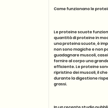
Come funzionano le prote
Le proteine scuote funzio
quantità di proteine in mod
una proteina scuote, è imp
non sono magiche e non poss
guadagnare muscoli, casein
fornire al corpo una grande
efficiente. Le proteine sono
ripristino dei muscoli, il ch
durante la digestione rispe
grassi.
In un recente studio pubbli