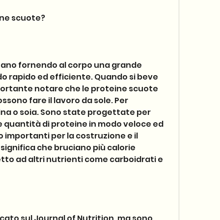
ine scuote?
nano fornendo al corpo una grande 
o rapido ed efficiente. Quando si beve 
ortante notare che le proteine scuote 
ono fare il lavoro da sole. Per 
a o soia. Sono state progettate per 
 quantità di proteine in modo veloce ed 
 importanti per la costruzione e il 
e significa che bruciano più calorie 
tto ad altri nutrienti come carboidrati e 
cato sul Journal of Nutrition, ma sono 