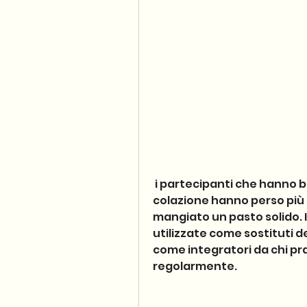
 i partecipanti che hanno bevuto un frullato proteico al posto della 
colazione hanno perso più 
mangiato un pasto solido. I
utilizzate come sostituti de
come integratori da chi prat
regolarmente.