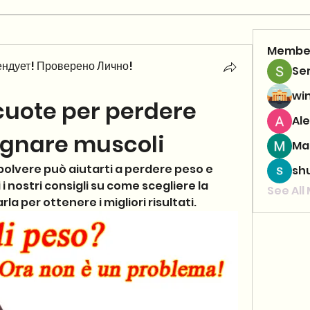
Membe
ндует! Проверено Лично!
Se
wi
cuote per perdere 
Ale
gnare muscoli
Ma
polvere può aiutarti a perdere peso e 
sh
 nostri consigli su come scegliere la 
See All
a per ottenere i migliori risultati.