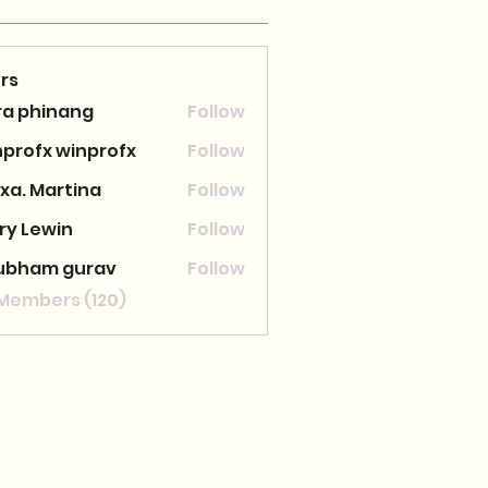
rs
ra phinang
Follow
nprofx winprofx
Follow
xa. Martina
Follow
ry Lewin
Follow
ubham gurav
Follow
 Members (120)