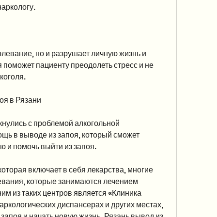
наркологу.
левание, но и разрушает личную жизнь и 
 поможет пациенту преодолеть стресс и не 
коголя.
оя в Рязани
кнулись с проблемой алкогольной 
щь в выводе из запоя, который сможет 
 и помочь выйти из запоя.
которая включает в себя лекарства, многие 
евания, которые занимаются лечением 
им из таких центров является «Клиника 
ркологических диспансерах и других местах, 
запоя и начать новую жизнь.,Рязань вывод из 