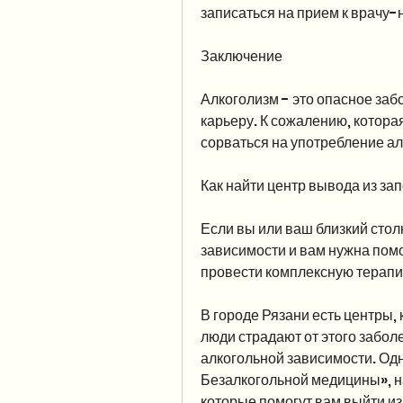
записаться на прием к врачу-
Заключение
Алкоголизм - это опасное забо
карьеру. К сожалению, которая
сорваться на употребление ал
Как найти центр вывода из зап
Если вы или ваш близкий стол
зависимости и вам нужна помо
провести комплексную терапию
В городе Рязани есть центры, 
люди страдают от этого забол
алкогольной зависимости. Одн
Безалкогольной медицины», на
которые помогут вам выйти из 