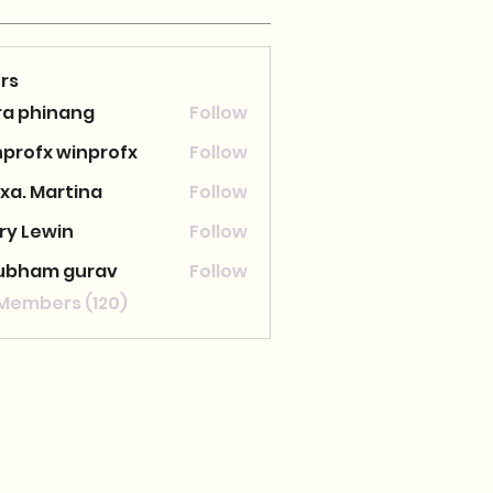
rs
ra phinang
Follow
nprofx winprofx
Follow
xa. Martina
Follow
ry Lewin
Follow
ubham gurav
Follow
 Members (120)