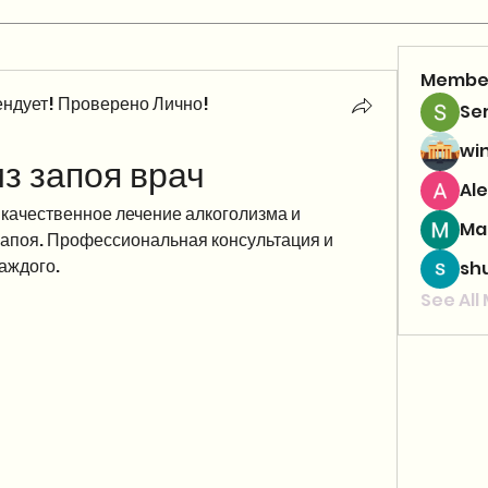
Membe
ндует! Проверено Лично!
Se
wi
з запоя врач
Ale
качественное лечение алкоголизма и 
Ma
запоя. Профессиональная консультация и 
аждого.
sh
See All