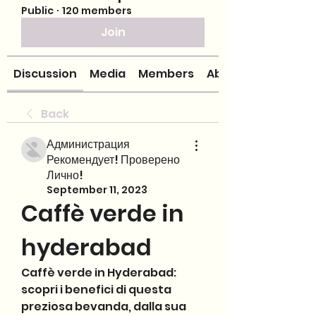
Public
·
120 members
Join
Discussion
Media
Members
About
Back
Администрация
Рекомендует! Проверено
Лично!
September 11, 2023
Caffè verde in 
hyderabad
Caffè verde in Hyderabad: 
scopri i benefici di questa 
preziosa bevanda, dalla sua 