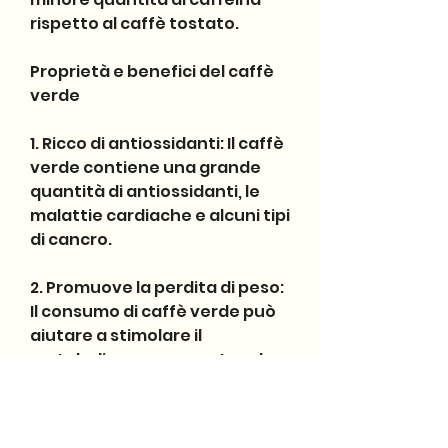
rispetto al caffè tostato.
Proprietà e benefici del caffè 
verde
1. Ricco di antiossidanti: Il caffè 
verde contiene una grande 
quantità di antiossidanti, le 
malattie cardiache e alcuni tipi 
di cancro.
2. Promuove la perdita di peso: 
Il consumo di caffè verde può 
aiutare a stimolare il 
metabolismo e aumentare la 
combustione dei grassi nel 
corpo. Gli acidi clorogenici 
presenti nel caffè verde 