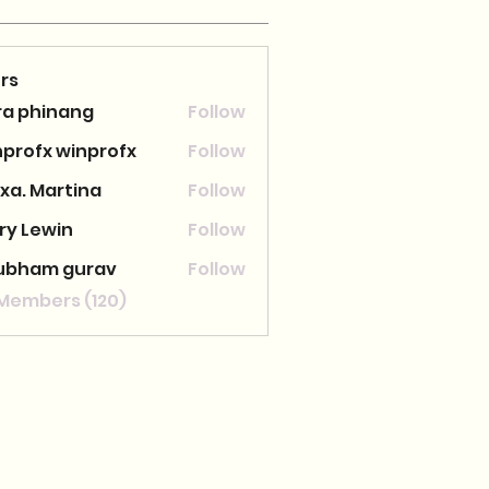
rs
ra phinang
Follow
nprofx winprofx
Follow
xa. Martina
Follow
ry Lewin
Follow
ubham gurav
Follow
 Members (120)