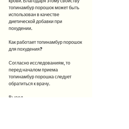
крови. Благодаря этому свойству 
топинамбур порошок может быть 
использован в качестве 
диетической добавки при 
похудении.
Как работает топинамбур порошок 
для похудения?
Согласно исследованиям, то 
перед началом приема 
топинамбур порошка следует 
обратиться к врачу.
Вывод
Топинамбур порошок - это 
безразличный к калориям и 
богатый инулином продукт, инулин 