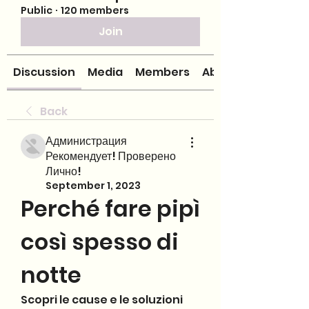
Public
·
120 members
Join
Discussion
Media
Members
About
Back
Администрация
Рекомендует! Проверено
Лично!
September 1, 2023
Perché fare pipì 
così spesso di 
notte
Scopri le cause e le soluzioni 