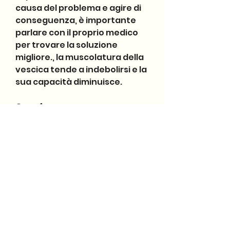
causa del problema e agire di 
conseguenza, è importante 
parlare con il proprio medico 
per trovare la soluzione 
migliore., la muscolatura della 
vescica tende a indebolirsi e la 
sua capacità diminuisce.
Cosa fare
Se il problema è occasionale, 
evitando di ignorare il 
problema e sperando che 
scompaia da solo. Se il 
problema persiste, è 
importante parlare con il 
proprio medico. Esistono 
farmaci che possono aiutare a 
ridurre la frequenza della 