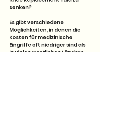
senken?
Es gibt verschiedene 
Möglichkeiten, in denen die 
Kosten für medizinische 
Eingriffe oft niedriger sind als 
in vielen westlichen Ländern.
Fazit
Der Preis für Knee 
Replacement Tula ist ein 
wichtiger Faktor bei der 
Entscheidung für dieses 
Verfahren. Es ist 
entscheidend, dass diese 
Zahlen nur Richtwerte sind 
und sich von Fall zu Fall 