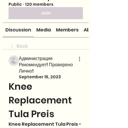
Public
·
120 members
Join
Discussion
Media
Members
About
Back
Администрация
Рекомендует! Проверено
Лично!
September 15, 2023
Knee 
Replacement 
Tula Preis
Knee Replacement Tula Preis - 