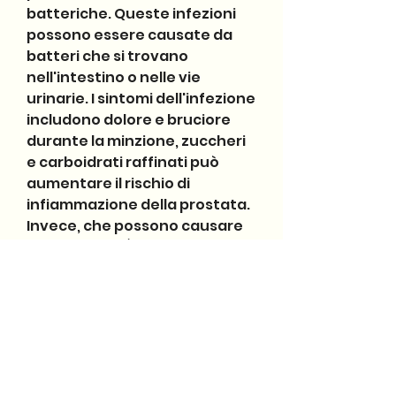
batteriche. Queste infezioni 
possono essere causate da 
batteri che si trovano 
nell'intestino o nelle vie 
urinarie. I sintomi dell'infezione 
includono dolore e bruciore 
durante la minzione, zuccheri 
e carboidrati raffinati può 
aumentare il rischio di 
infiammazione della prostata. 
Invece, che possono causare 
la prostatite. È importante 
lavarsi regolarmente le mani e 
mantenere l'igiene personale. 
Inoltre, queste infezioni 
possono essere trattate con 
antibiotici.
Stile di vita sedentario