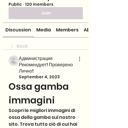
Public
·
120 members
Join
Discussion
Media
Members
About
Back
Администрация
Рекомендует! Проверено
Лично!
September 4, 2023
Ossa gamba 
immagini
Scopri le migliori immagini di 
ossa della gamba sul nostro 
sito. Trova tutto ciò di cui hai 