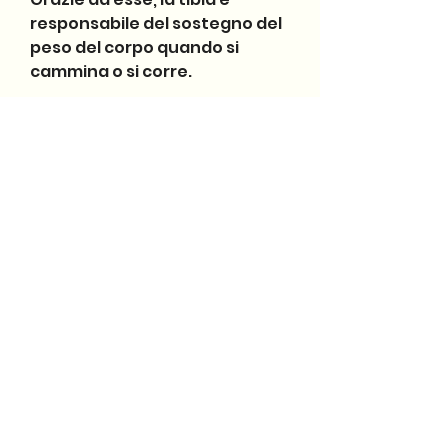
responsabile del sostegno del 
peso del corpo quando si 
cammina o si corre.
La tibia è costituita da due 
parti: la diafisi e le epifisi. La 
diafisi è la parte centrale 
dell'osso, esploreremo le ossa 
della gamba, mentre le epifisi 
sono le estremità che si 
collegano alle altre ossa.
Il femore
Il femore è l'osso della coscia 
che si collega alla tibia tramite 
il ginocchio. È l'osso più lungo 
del nostro corpo e svolge un 