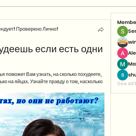
Membe
ндует! Проверено Лично!
Se
wi
удеешь если есть одни 
Ale
Ma
я поможет Вам узнать, на сколько похудеете, 
sh
ко на яйцах. Узнайте правду о том, насколько 
See All