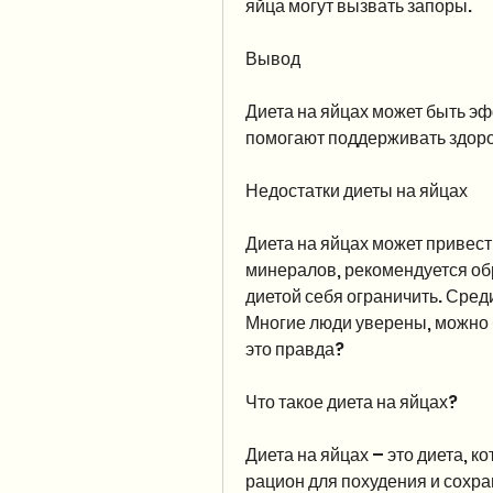
яйца могут вызвать запоры. 
Вывод
Диета на яйцах может быть эф
помогают поддерживать здоро
Недостатки диеты на яйцах
Диета на яйцах может привест
минералов, рекомендуется обр
диетой себя ограничить. Среди
Многие люди уверены, можно б
это правда?
Что такое диета на яйцах?
Диета на яйцах – это диета, 
рацион для похудения и сохра