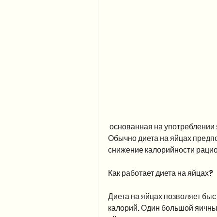
 основанная на употреблении яиц в качестве основного источника белка. 
Обычно диета на яйцах предпол
снижение калорийности рацион
Как работает диета на яйцах?
Диета на яйцах позволяет быс
калорий. Один большой яичный 