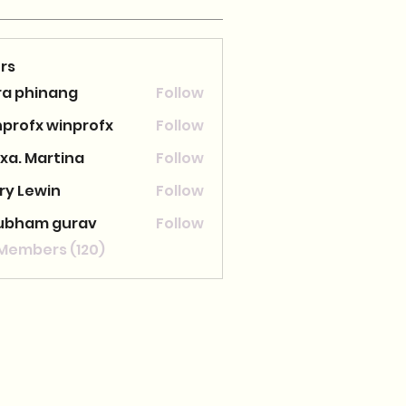
rs
ra phinang
Follow
nprofx winprofx
Follow
xa. Martina
Follow
ry Lewin
Follow
ubham gurav
Follow
 Members (120)