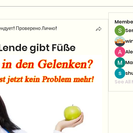
Membe
ндует! Проверено Лично!
Se
wi
Lende gibt Füße
Ale
Ma
sh
See All