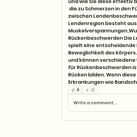
und wie Sie diese effektiv
 die zu Schmerzen in den Füßen führen kann. Zusammenhang 
zwischen Lendenbeschwer
Lendenregion besteht aus fü
Muskelverspannungen,Wurd
Rückenbeschwerden Die Le
spielt eine entscheidende 
Beweglichkeit des Körpers
und können verschiedene U
für Rückenbeschwerden ist
Rücken bilden. Wenn diese
Erkrankungen wie Bandsche
0
Write a comment...