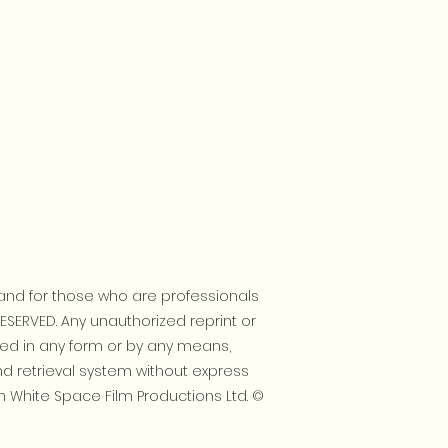
and for those who are professionals
RESERVED. Any unauthorized reprint or
ted in any form or by any means,
nd retrieval system without express
 White Space Film Productions Ltd. ©