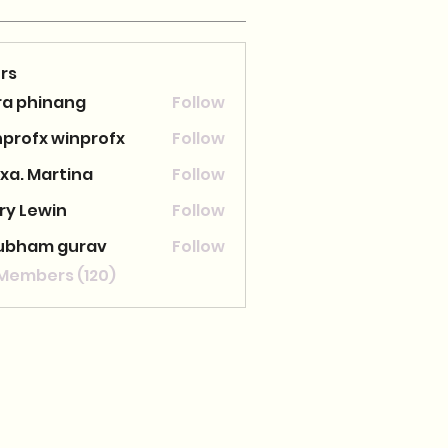
rs
ra phinang
Follow
nprofx winprofx
Follow
xa. Martina
Follow
ry Lewin
Follow
ubham gurav
Follow
 Members (120)