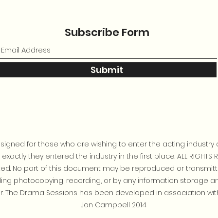
Subscribe Form
Submit
igned for those who are wishing to enter the acting industry 
xactly they entered the industry in the first place. ALL RIGHTS 
bited. No part of this document may be reproduced or transmit
ding photocopying, recording, or by any information storage a
r. The Drama Sessions has been developed in association with
Jon Campbell 2014