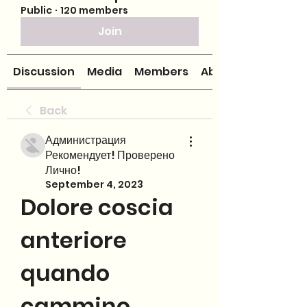
Public
·
120 members
Join
Discussion
Media
Members
About
Back
Администрация
Рекомендует! Проверено
Лично!
September 4, 2023
Dolore coscia 
anteriore 
quando 
cammino