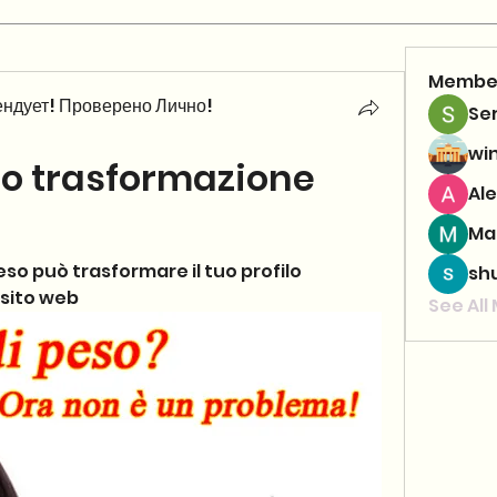
Membe
ндует! Проверено Лично!
Se
wi
so trasformazione 
Ale
Ma
so può trasformare il tuo profilo 
sh
 sito web
See All