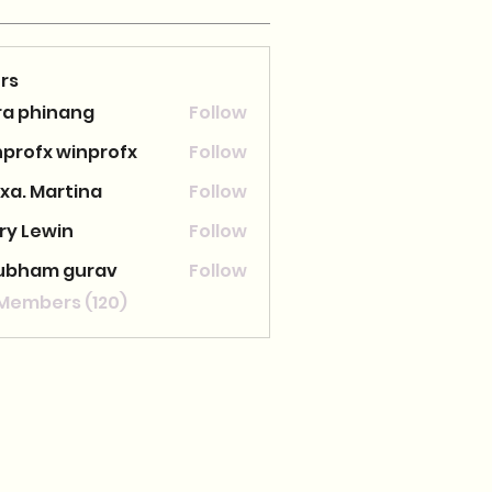
rs
ra phinang
Follow
nprofx winprofx
Follow
xa. Martina
Follow
ry Lewin
Follow
ubham gurav
Follow
 Members (120)