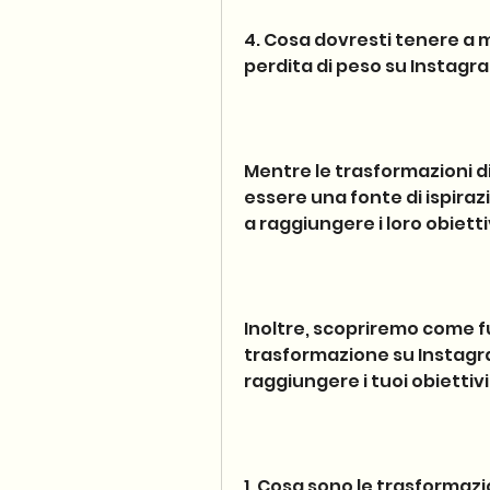
4. Cosa dovresti tenere a 
perdita di peso su Instagr
Mentre le trasformazioni d
essere una fonte di ispira
a raggiungere i loro obietti
Inoltre, scopriremo come fu
trasformazione su Instagra
raggiungere i tuoi obiettivi 
1. Cosa sono le trasformazi