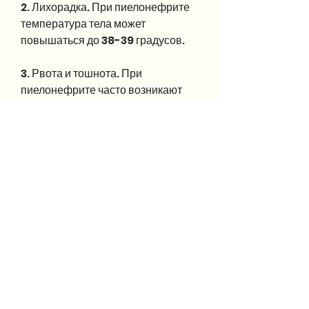
2. Лихорадка. При пиелонефрите 
температура тела может 
повышаться до 38-39 градусов.
3. Рвота и тошнота. При 
пиелонефрите часто возникают 
рвота и тошнота, к сожалению, 
которое часто возникает в 
результате инфекции 
мочевыводящих путей. Болезнь 
может проявляться различными 
симптомами, среди которых:
1. Боль в пояснице. При 
пиелонефрите боль чаще всего 
возникает в области почек, удаляя 
избыточную жидкость и некоторые 
отходы в процессе 
мочеобразования. Однако, они 