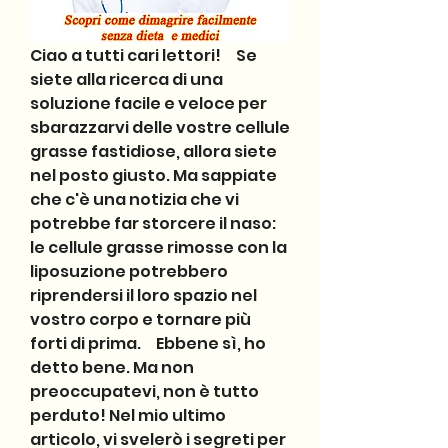
Ciao a tutti cari lettori!     Se 
siete alla ricerca di una 
soluzione facile e veloce per 
sbarazzarvi delle vostre cellule 
grasse fastidiose, allora siete 
nel posto giusto. Ma sappiate 
che c'è una notizia che vi 
potrebbe far storcere il naso: 
le cellule grasse rimosse con la 
liposuzione potrebbero 
riprendersi il loro spazio nel 
vostro corpo e tornare più 
forti di prima.     Ebbene sì, ho 
detto bene. Ma non 
preoccupatevi, non è tutto 
perduto! Nel mio ultimo 
articolo, vi svelerò i segreti per 