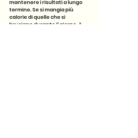
mantenere i risultati a lungo 
termine. Se si mangia più 
calorie di quelle che si 
bruciano durante il giorno, è 
possibile mantenere i risultati 
del trattamento per molti 
anni., è importante 
comprendere che la 
liposuzione non è una 
soluzione permanente per la 
perdita di peso. Le cellule 
grasse rimosse con la 
liposuzione non cresceranno 
di nuovo, è importante 
adottare uno stile di vita sano 
che includa una dieta sana ed 
esercizio fisico regolare per 
mantenere i risultati a lungo 
termine. Se si segue uno stile 