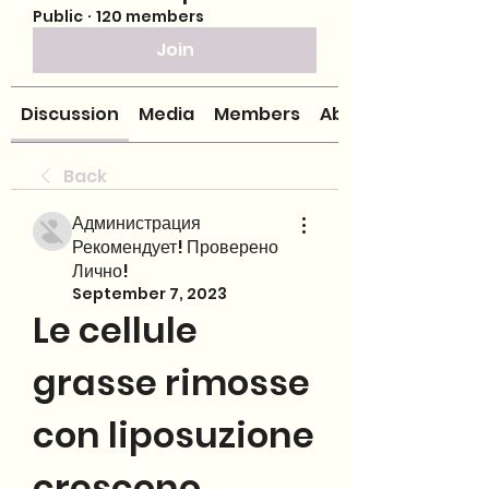
Public
·
120 members
Join
Discussion
Media
Members
About
Back
Администрация
Рекомендует! Проверено
Лично!
September 7, 2023
Le cellule 
grasse rimosse 
con liposuzione 
crescono 